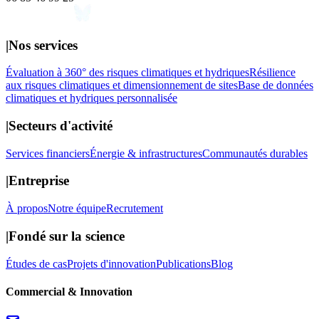
|
Nos services
Évaluation à 360° des risques climatiques et hydriques
Résilience
aux risques climatiques et dimensionnement de sites
Base de données
climatiques et hydriques personnalisée
|
Secteurs d'activité
Services financiers
Énergie & infrastructures
Communautés durables
|
Entreprise
À propos
Notre équipe
Recrutement
|
Fondé sur la science
Études de cas
Projets d'innovation
Publications
Blog
Commercial & Innovation