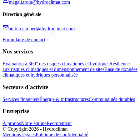
magali.troin@hydroclimat.com
Direction générale
adrien.lambert@hydroclimat.com
Formulaire de contact
Nos services
Évaluation à 360° des risques climatiques et hydriques
Résilience
aux risques climatiques et dimensionnement de sites
Base de données
climatiques et hydriques personnalisée
Secteurs d'activité
Services financiers
Énergie & infrastructures
Communautés durables
Entreprise
À propos
Notre équipe
Recrutement
© Copyright 2026 - Hydroclimat
Mentions légales
Politique de confidentialité