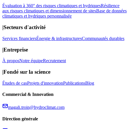
Évaluation à 360° des risques climatiques et hydriques
Résilience
aux risques climatiques et dimensionnement de sites
Base de données
climatiques et hydriques personnalisée
|
Secteurs d'activité
Services financiers
Énergie & infrastructures
Communautés durables
|
Entreprise
À propos
Notre équipe
Recrutement
|
Fondé sur la science
Études de cas
Projets d'innovation
Publications
Blog
Commercial & Innovation
magali.troin@hydroclimat.com
Direction générale