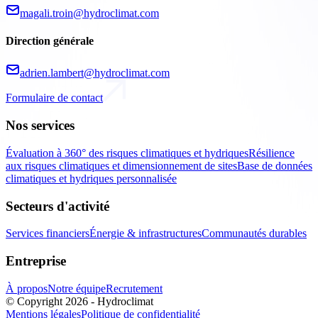
magali.troin@hydroclimat.com
Direction générale
adrien.lambert@hydroclimat.com
Formulaire de contact
Nos services
Évaluation à 360° des risques climatiques et hydriques
Résilience
aux risques climatiques et dimensionnement de sites
Base de données
climatiques et hydriques personnalisée
Secteurs d'activité
Services financiers
Énergie & infrastructures
Communautés durables
Entreprise
À propos
Notre équipe
Recrutement
© Copyright 2026 - Hydroclimat
Mentions légales
Politique de confidentialité