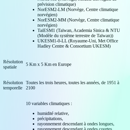
prévision climatique)
NorESM2-LM (Norvège, Centre climatique
norvégien)
NorESM2-MM (Norvège, Centre climatique
norvégien)
TaiESM1 (Taïwan, Academia Sinica & NTU
(Modèle du système terrestre de Taïwan))
UKESM1-0-LL (Royaume-Uni, Met Office
Hadley Centre & Consortium UKESM)
Résolution
5 Km x 5 Km en Europe
spatiale
Résolution
Toutes les trois heures, toutes les années, de 1951 à
temporelle
2100
10 variables climatiques :
humidité relative,
précipitations,
rayonnement descendant à ondes longues,
rayonnement descendant à ondes courtes,