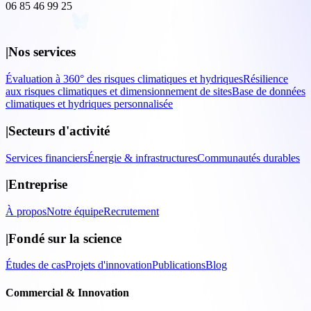
06 85 46 99 25
|
Nos services
Évaluation à 360° des risques climatiques et hydriques
Résilience
aux risques climatiques et dimensionnement de sites
Base de données
climatiques et hydriques personnalisée
|
Secteurs d'activité
Services financiers
Énergie & infrastructures
Communautés durables
|
Entreprise
À propos
Notre équipe
Recrutement
|
Fondé sur la science
Études de cas
Projets d'innovation
Publications
Blog
Commercial & Innovation