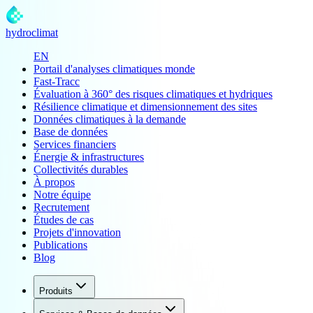
hydroclimat
EN
Portail d'analyses climatiques monde
Fast-Tracc
Évaluation à 360° des risques climatiques et hydriques
Résilience climatique et dimensionnement des sites
Données climatiques à la demande
Base de données
Services financiers
Énergie & infrastructures
Collectivités durables
À propos
Notre équipe
Recrutement
Études de cas
Projets d'innovation
Publications
Blog
Produits