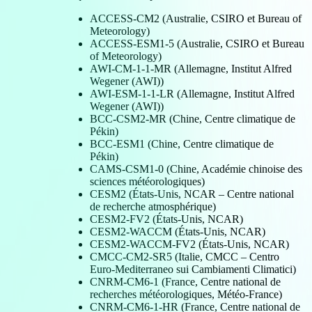
ACCESS-CM2 (Australie, CSIRO et Bureau of
Meteorology)
ACCESS-ESM1-5 (Australie, CSIRO et Bureau
of Meteorology)
AWI-CM-1-1-MR (Allemagne, Institut Alfred
Wegener (AWI))
AWI-ESM-1-1-LR (Allemagne, Institut Alfred
Wegener (AWI))
BCC-CSM2-MR (Chine, Centre climatique de
Pékin)
BCC-ESM1 (Chine, Centre climatique de
Pékin)
CAMS-CSM1-0 (Chine, Académie chinoise des
sciences météorologiques)
CESM2 (États-Unis, NCAR – Centre national
de recherche atmosphérique)
CESM2-FV2 (États-Unis, NCAR)
CESM2-WACCM (États-Unis, NCAR)
CESM2-WACCM-FV2 (États-Unis, NCAR)
CMCC-CM2-SR5 (Italie, CMCC – Centro
Euro-Mediterraneo sui Cambiamenti Climatici)
CNRM-CM6-1 (France, Centre national de
recherches météorologiques, Météo-France)
CNRM-CM6-1-HR (France, Centre national de