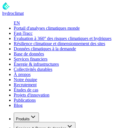
hydroclimat
EN
Portail d'analyses climatiques monde
Fast-Tracc
Évaluation à 360° des risques climatiques et hydriques
Résilience climatique et dimensionnement des sites
Données climatiques à la demande
Base de données
Services financiers
Énergie & infrastructures
Collectivités durables
À propos
Notre équipe
Recrutement
Études de cas
Projets d'innovation
Publications
Blog
Produits