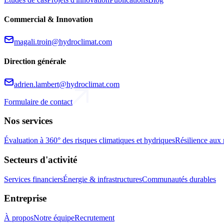
Commercial & Innovation
magali.troin@hydroclimat.com
Direction générale
adrien.lambert@hydroclimat.com
Formulaire de contact
Nos services
Évaluation à 360° des risques climatiques et hydriques
Résilience aux 
Secteurs d'activité
Services financiers
Énergie & infrastructures
Communautés durables
Entreprise
À propos
Notre équipe
Recrutement