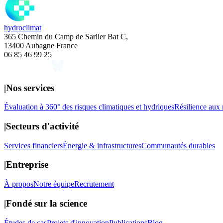
hydroclimat
365 Chemin du Camp de Sarlier Bat C,
13400 Aubagne France
06 85 46 99 25
|
Nos services
Évaluation à 360° des risques climatiques et hydriques
Résilience aux 
|
Secteurs d'activité
Services financiers
Énergie & infrastructures
Communautés durables
|
Entreprise
À propos
Notre équipe
Recrutement
|
Fondé sur la science
Études de cas
Projets d'innovation
Publications
Blog