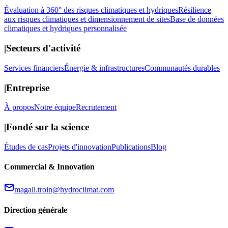
Évaluation à 360° des risques climatiques et hydriques
Résilience
aux risques climatiques et dimensionnement de sites
Base de données
climatiques et hydriques personnalisée
|
Secteurs d'activité
Services financiers
Énergie & infrastructures
Communautés durables
|
Entreprise
À propos
Notre équipe
Recrutement
|
Fondé sur la science
Études de cas
Projets d'innovation
Publications
Blog
Commercial & Innovation
magali.troin@hydroclimat.com
Direction générale